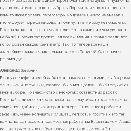
Первый раз работали с дизайнером, очень сильно думали, нужно-не
нужно, если нужно то кого выбрать. Перечитали много отзывов, с
кем- то даже провели переговоры, но доверия никто не вызвал. В
итоге, друзья порекомендовали Полину, и мы не разу не пожалели.
Полина четко поняла, что мы хотели (мы-то сами ни в чем уверены
не были), и результат превзошел все ожидания. Друзья сказали, что
использован каждый сантиметр. Так что теперь все наши
дальнейшие ремонты, мы делаем только с Полиной. Однозначно
рекомендуем.
Александр
Заказчик
В силу специфики своей работы, я знакома со многими дизайнерами,
опытными и не очень. И, казалось бы, у меня должны были случиться
муки выбора. Но знакомство и несколько совместных работ с
Полиной дали мне чёткое понимание, к кому обратиться, когда мне
самой понадобился дизайнер интерьера. Отношение к работе и
заказчику, умение слушать и слышать, лёгкость и позитив - это так
важно, когда предстоит совместная работа над Вашим домом. А ещё
ваш интерьер точно не будет скучным и типовым, если Вы