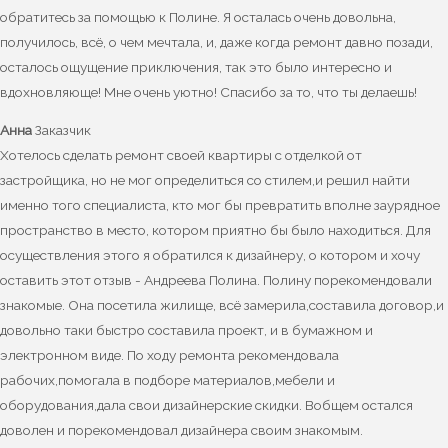
обратитесь за помощью к Полине. Я осталась очень довольна,
получилось, всё, о чем мечтала, и, даже когда ремонт давно позади,
осталось ощущение приключения, так это было интересно и
вдохновляюще! Мне очень уютно! Спасибо за то, что ты делаешь!
Анна
Заказчик
Хотелось сделать ремонт своей квартиры с отделкой от
застройщика, но не мог определиться со стилем,и решил найти
именно того специалиста, кто мог бы превратить вполне заурядное
пространство в место, котором приятно бы было находиться. Для
осуществления этого я обратился к дизайнеру, о котором и хочу
оставить этот отзыв - Андреева Полина. Полину порекомендовали
знакомые. Она посетила жилище, всё замерила,составила договор,и
довольно таки быстро составила проект, и в бумажном и
электронном виде. По ходу ремонта рекомендовала
рабочих,помогала в подборе материалов,мебели и
оборудования,дала свои дизайнерские скидки. Вобщем остался
доволен и порекомендовал дизайнера своим знакомым.