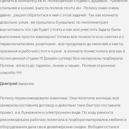
сделать в комнате 9 кв.м. полноценную студию с душевой , туалетом
спальней и кухней, высота полков почти 4м . Полину знаю очень
давно , решил обратиться к ней с этой задачей. Так как комната
довольно узкая , ей пришлось буквально по миллиметрам
высчитывать что где будет стоять и как все уместить Задача была
выполнена просто ювелирно! Учтены все тонкости и со светом и с
переключателями, розетками , все продумано до мелочей и места
хранения и рабочий стол и кухня , в комнате поместилось все как в
полноценной студии !!!! Дизайн суппер! Все материалы подбирала
Полина , вплоть до тарелок, ложек и чашек . Полине огромное
спасибо !!!!!!
Дмитрий
Заказчик
Полину порекомендовали знакомые. Она посетила жилище, всё
замерила,составила договор,и довольно таки быстро составила
проект, и в бумажном и электронном виде. По ходу ремонта
рекомендовала рабочих,помогала в подборе материалов,мебели и
оборудования,дала свои дизайнерские скидки. Вобщем остался